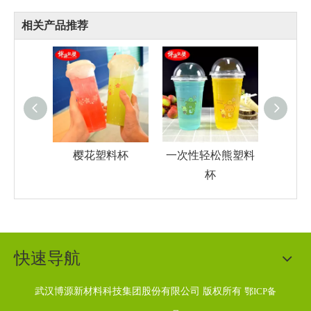
相关产品推荐
樱花塑料杯
一次性轻松熊塑料
蓝色圈
杯
快速导航
武汉博源新材料科技集团股份
有限公司 版权所有
鄂ICP备