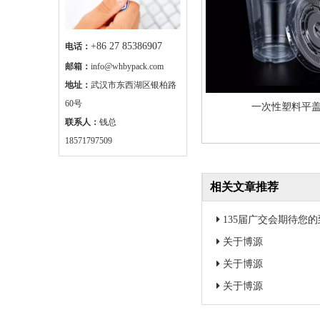
+86 27 85386907
电话：
邮箱：
info@whbypack.com
地址：
武汉市东西湖区银柏路
60号
一次性塑料平
联系人：
钱总
18571797509
相关文章推荐
135届广交会期待您
关于博源
关于博源
关于博源